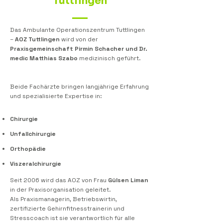
Tuttlingen
Das Ambulante Operationszentrum Tuttlingen
–
AOZ Tuttlingen
wird von der
Praxisgemeinschaft
Pirmin Schacher
und
Dr.
medic Matthias Szabo
medizinisch geführt.
Beide Fachärzte bringen langjährige Erfahrung
und spezialisierte Expertise in:
Chirurgie
Unfallchirurgie
Orthopädie
Viszeralchirurgie
Seit 2006 wird das AOZ von Frau
Gülsen Liman
in der Praxisorganisation geleitet.
Als Praxismanagerin, Betriebswirtin,
zertifizierte Gehirnfitnesstrainerin und
Stresscoach ist sie verantwortlich für alle