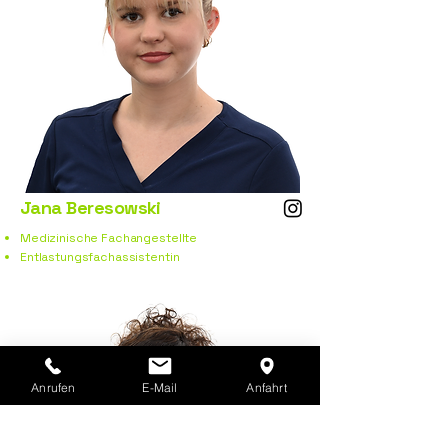
Jana Beresowski
Medizinische Fachangestellte
Entlastungsfachassistentin
Anrufen
E-Mail
Anfahrt