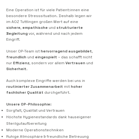
Eine Operation ist für viele Patient:innen eine
besondere Stresssituation. Deshalb legen wir
im AOZ Tuttlingen großen Wert auf eine
sichere
,
empathische
und
strukturierte
Begleitung
vor, während und nach jedem
Eingriff.
Unser OP-Team ist
hervorragend ausgebildet
,
freundlich
und
eingespielt
– das schafft nicht
nur
Effizienz
, sondern vor allem
Vertrauen
und
Sicherheit
.
Auch komplexe Eingriffe werden bei uns in
routinierter
Zusammenarbeit
mit
hoher
fachlicher
Qualität
durchgeführt.
Unsere OP-Philosophie:
Sorgfalt, Qualität und Vertrauen
Höchste Hygienestandards dank hauseigener
Sterilgutaufbereitung
Moderne Operationstechniken
Ruhige Atmosphäre & freundliche Betreuung